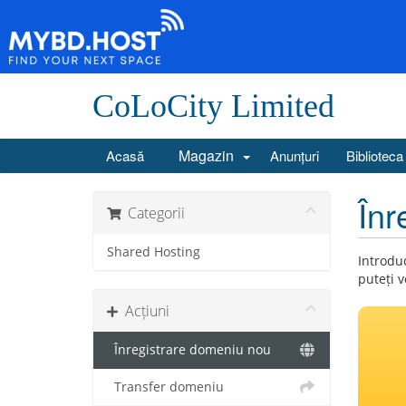
CoLoCity Limited
Magazin
Acasă
Anunțuri
Biblioteca
Înr
Categorii
Shared Hosting
Introduc
puteți v
Acțiuni
Înregistrare domeniu nou
Transfer domeniu