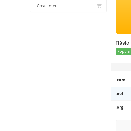
Coșul meu
Răsfoi
Popular 
.com
.net
.org