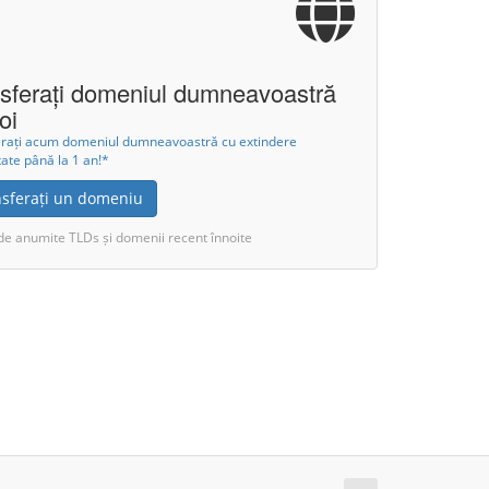
sferați domeniul dumneavoastră
oi
erați acum domeniul dumneavoastră cu extindere
itate până la 1 an!*
nsferați un domeniu
de anumite TLDs și domenii recent înnoite