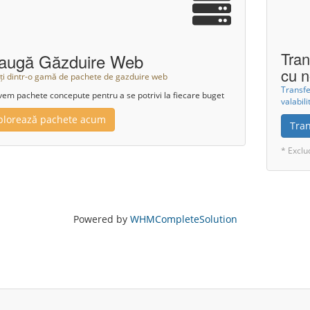
Tran
augă Găzduire Web
cu n
ți dintr-o gamă de pachete de gazduire web
Transf
vem pachete concepute pentru a se potrivi la fiecare buget
valabil
plorează pachete acum
Tra
* Exclu
Powered by
WHMCompleteSolution