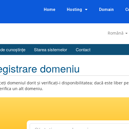
Home
Hosting
Domain
C
Română
 de cunoștințe
Starea sistemelor
Contact
egistrare domeniu
eți domeniul dorit și verificați-i disponibilitatea; dacă este liber
erifica un alt domeniu.