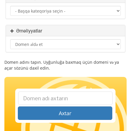
a
y
a
k
e
Əməliyyatlar
ç
i
d
Domen adını tapın. Uyğunluğa baxmaq üçün domeni və ya
açar sözünü daxil edin.
Axtar