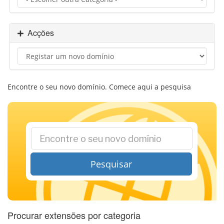
a
v
e
Acções
g
a
ç
ã
o
Encontre o seu novo domínio. Comece aqui a pesquisa
Pesquisar
Procurar extensões por categoria