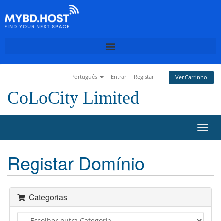
Português
Entrar
Registar
Ver Carrinho
CoLoCity Limited
A
l
t
Registar Domínio
e
r
n
a
Categorias
r
n