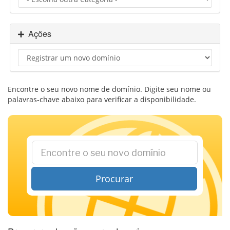
a
v
e
Ações
g
a
ç
ã
o
Encontre o seu novo nome de domínio. Digite seu nome ou
palavras-chave abaixo para verificar a disponibilidade.
Procurar