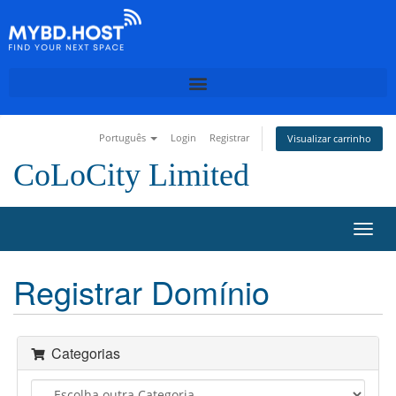
Português
Login
Registrar
Visualizar carrinho
CoLoCity Limited
A
l
t
Registrar Domínio
e
r
n
a
Categorias
r
n