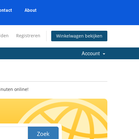
ontact
About
lden
Registreren
Winkelwagen bekijken
Account
inuten online!
Zoek