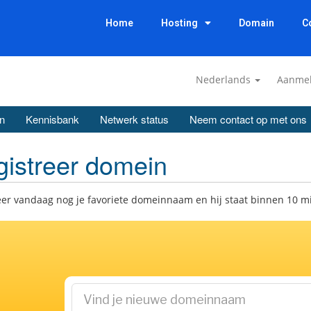
Home
Hosting
Domain
C
Nederlands
Aanme
n
Kennisbank
Netwerk status
Neem contact op met ons
istreer domein
eer vandaag nog je favoriete domeinnaam en hij staat binnen 10 m